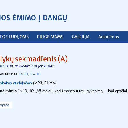
ŠTO STUDIJOMS
PILIGRIMAMS
GALERIJA
Aukojimas
elykų sekmadienis (A)
| Kun. dr. Gediminas Jankūnas
07
jos tekstas
Jn 10, 1 – 10
skaitos audioįrašas
(MP3, 51 Mb)
inė mintis
Jn 10, 10: „Aš atėjau, kad žmonės turėtų gyvenimą, – kad apsčiai 
 sąrašą