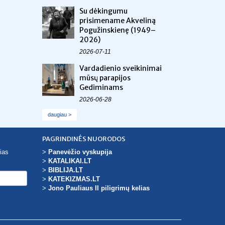
Su dėkingumu
prisimename Akveliną
Pogužinskienę (1949–
2026)
2026-07-11
Vardadienio sveikinimai
mūsų parapijos
Gediminams
2026-06-28
daugiau >
PAGRINDINĖS NUORODOS
ias
>
Panevėžio vyskupija
>
KATALIKAI.LT
>
BIBLIJA.LT
>
KATEKIZMAS.LT
>
Jono Pauliaus II piligrimų kelias