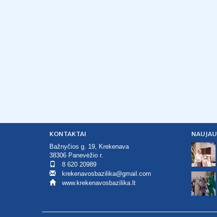
KONTAKTAI
NAUJAU
Bažnyčios g. 19, Krekenava
38306 Panevėžio r.
8 620 20989
krekenavosbazilika@gmail.com
www.krekenavosbazilika.lt