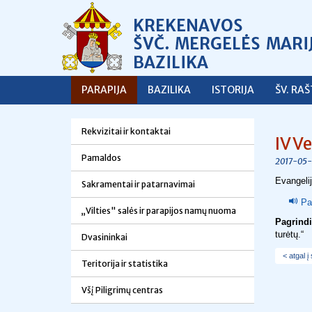
PARAPIJA
BAZILIKA
ISTORIJA
ŠV. RA
Rekvizitai ir kontaktai
IV V
Pamaldos
2017-05-
Evangeli
Sakramentai ir patarnavimai
Pa
„Vilties" salės ir parapijos namų nuoma
Pagrind
turėtų.“
Dvasininkai
< atgal į
Teritorija ir statistika
Všį Piligrimų centras