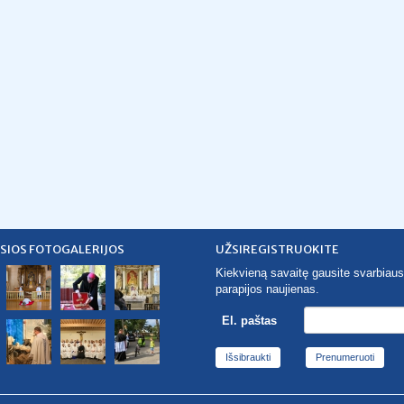
SIOS FOTOGALERIJOS
UŽSIREGISTRUOKITE
Kiekvieną savaitę gausite svarbiaus
parapijos naujienas.
El. paštas
Išsibraukti