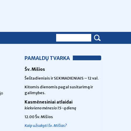
PAMALDŲ TVARKA
Šv. Mišios
Šeštadieniais ir SEKMADIENIAIS – 12 val.
Kitomis dienomis pagal susitarimą ir
galimybes.
jo
Kasmėnesiniai atlaidai
kiekvieno mėnesio 15-ą dieną
12.00 Šv. Mišios
Kaip užsakyti šv. Mišias?