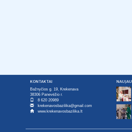
KONTAKTAI
NAUJAU
Bažnyčios g. 19, Krekenava
38306 Panevėžio r.
8 620 20989
krekenavosbazilika@gmail.com
www.krekenavosbazilika.lt