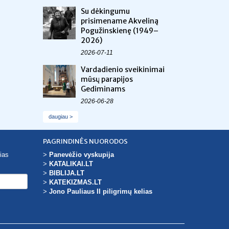
Su dėkingumu
prisimename Akveliną
Pogužinskienę (1949–
2026)
2026-07-11
Vardadienio sveikinimai
mūsų parapijos
Gediminams
2026-06-28
daugiau >
PAGRINDINĖS NUORODOS
ias
>
Panevėžio vyskupija
>
KATALIKAI.LT
>
BIBLIJA.LT
>
KATEKIZMAS.LT
>
Jono Pauliaus II piligrimų kelias