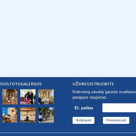
SIOS FOTOGALERIJOS
UŽSIREGISTRUOKITE
Kiekvieną savaitę gausite svarbiaus
parapijos naujienas.
El. paštas
Išsibraukti