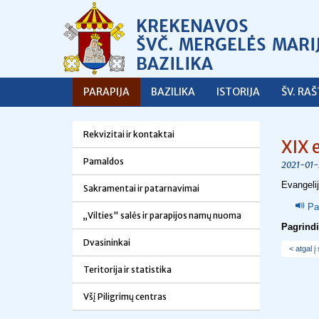
PARAPIJA
BAZILIKA
ISTORIJA
ŠV. RA
Rekvizitai ir kontaktai
XIX 
Pamaldos
2021-01-
Evangeli
Sakramentai ir patarnavimai
Pa
„Vilties" salės ir parapijos namų nuoma
Pagrind
Dvasininkai
< atgal į
Teritorija ir statistika
Všį Piligrimų centras