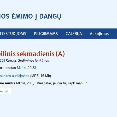
ŠTO STUDIJOMS
PILIGRIMAMS
GALERIJA
Aukojimas
eilinis sekmadienis (A)
| Kun. dr. Gediminas Jankūnas
20
jos tekstas
Mt 14, 22-33
skaitos audioįrašas
(MP3, 15 Mb)
inė mintis
Mt 14, 28:
„...
Viešpatie, jei čia tu, liepk man...
"
 sąrašą