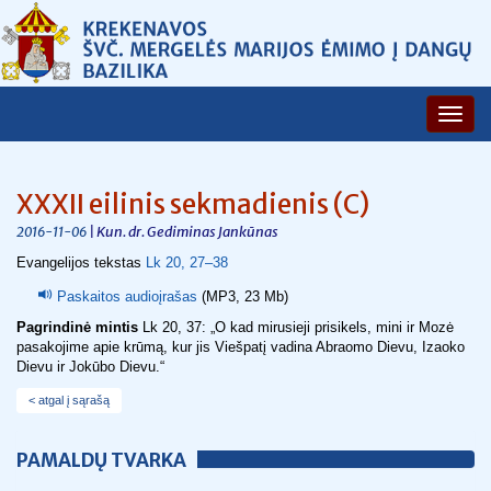
XXXII eilinis sekmadienis (C)
| Kun. dr. Gediminas Jankūnas
2016-11-06
Evangelijos tekstas
Lk 20, 27–38
Paskaitos audioįrašas
(MP3, 23 Mb)
Pagrindinė mintis
Lk 20, 37: „O kad mirusieji prisikels, mini ir Mozė
pasakojime apie krūmą, kur jis Viešpatį vadina Abraomo Dievu, Izaoko
Dievu ir Jokūbo Dievu.“
< atgal į sąrašą
PAMALDŲ TVARKA