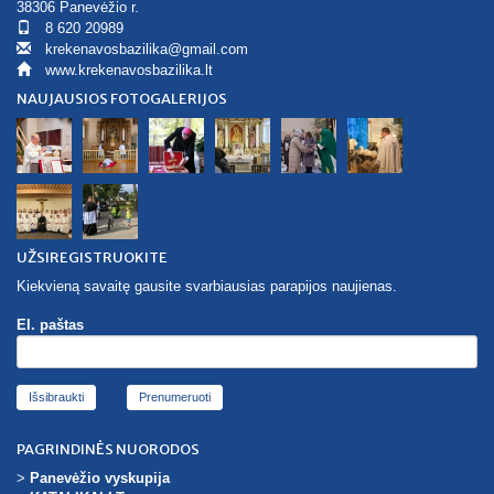
38306 Panevėžio r.
8 620 20989
krekenavosbazilika@gmail.com
www.krekenavosbazilika.lt
NAUJAUSIOS FOTOGALERIJOS
UŽSIREGISTRUOKITE
Kiekvieną savaitę gausite svarbiausias parapijos naujienas.
El. paštas
Išsibraukti
PAGRINDINĖS NUORODOS
>
Panevėžio vyskupija