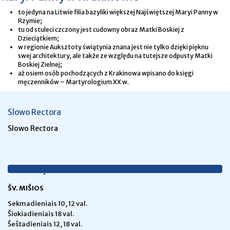
to jedyna na Litwie filia bazyliki większej Najświętszej Maryi Panny w
Rzymie;
tu od stuleci czczony jest cudowny obraz Matki Boskiej z
Dzieciątkiem;
w regionie Auksztoty świątynia znana jest nie tylko dzięki pięknu
swej architektury, ale także ze względu na tutejsze odpusty Matki
Boskiej Zielnej;
aż osiem osób pochodzących z Krakinowa wpisano do księgi
męczenników – Martyrologium XX w.
Slowo Rectora
Slowo Rectora
Pamaldų tvarka
ŠV. MIŠIOS
Sekmadieniais 10, 12 val.
Šiokiadieniais 18 val.
Šeštadieniais 12, 18 val.