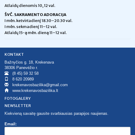
Atlaidų dienomis 10, 12 val.
ŠVČ. SAKRAMENTO ADORACIJA
I mėn. ketvirtadienį 18.30–20.30 val.
I mėn. sekmadienį 11–12 val.
Atlaidų 15-ą mėn. dieną 11–12 val.
KONTAKT
Bažnyčios g. 18, Krekenava
38306 Panevėžio r.
(8 45) 59 32 58
8 620 20989
krekenavosbazilika@gmail.com
www.krekenavosbazilika.lt
FOTOGALERY
NEWSLETTER
Kiekvieną savaitę gausite svarbiausias parapijos naujienas.
Email: