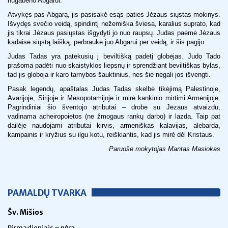
nugabeno Abgarui.
Atvykęs pas Abgarą, jis pasisakė esąs paties Jėzaus siųstas mokinys.
Išvydęs svečio veidą, spindintį nežemiška šviesa, karalius suprato, kad
jis tikrai Jėzaus pasiųstas išgydyti jo nuo raupsų. Judas paėmė Jėzaus
kadaise siųstą laišką, perbraukė juo Abgarui per veidą, ir šis pagijo.
Judas Tadas yra patekusių į beviltišką padėtį globėjas. Judo Tado
prašoma padėti nuo skaistyklos liepsnų ir sprendžiant beviltiškas bylas,
tad jis globoja ir karo tarnybos šauktinius, nes šie negali jos išvengti.
Pasak legendų, apaštalas Judas Tadas skelbė tikėjimą Palestinoje,
Avarijoje, Sirijoje ir Mesopotamijoje ir mirė kankinio mirtimi Armėnijoje.
Pagrindiniai šio šventojo atributai – drobė su Jėzaus atvaizdu,
vadinama acheiropoietos (ne žmogaus rankų darbo) ir lazda. Taip pat
dailėje naudojami atributai kirvis, armeniškas kalavijas, alebarda,
kampainis ir kryžius su ilgu kotu, reiškiantis, kad jis mirė dėl Kristaus.
Paruošė mokytojas Mantas Masiokas
PAMALDŲ TVARKA
Šv. Mišios
Pirmadieniais – nėra