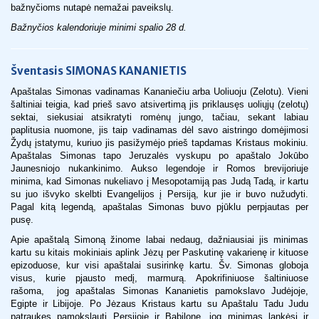
bažnyčioms nutapė nemažai paveikslų.
Bažnyčios kalendoriuje minimi spalio 28 d.
Šventasis SIMONAS KANANIETIS
Apaštalas Simonas vadinamas Kananiečiu arba Uoliuoju (Zelotu). Vieni
šaltiniai teigia, kad prieš savo atsivertimą jis priklausęs uoliųjų (zelotų)
sektai, siekusiai atsikratyti romėnų jungo, tačiau, sekant labiau
paplitusia nuomone, jis taip vadinamas dėl savo aistringo domėjimosi
Žydų įstatymu, kuriuo jis pasižymėjo prieš tapdamas Kristaus mokiniu.
Apaštalas Simonas tapo Jeruzalės vyskupu po apaštalo Jokūbo
Jaunesniojo nukankinimo. Aukso legendoje ir Romos brevijoriuje
minima, kad Simonas nukeliavo į Mesopotamiją pas Judą Tadą, ir kartu
su juo išvyko skelbti Evangelijos į Persiją, kur jie ir buvo nužudyti.
Pagal kitą legendą, apaštalas Simonas buvo pjūklu perpjautas per
pusę.
Apie apaštalą Simoną žinome labai nedaug, dažniausiai jis minimas
kartu su kitais mokiniais aplink Jėzų per Paskutinę vakarienę ir kituose
epizoduose, kur visi apaštalai susirinkę kartu. Šv. Simonas globoja
visus, kurie pjausto medį, marmurą. Apokrifiniuose šaltiniuose
rašoma, jog apaštalas Simonas Kananietis pamokslavo Judėjoje,
Egipte ir Libijoje. Po Jėzaus Kristaus kartu su Apaštalu Tadu Judu
patraukęs pamokslauti Persijoje ir Babilone, jog minimas lankėsi ir