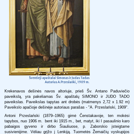
Šventieji apaštalai Simonas ir Judas Tadas
Autorius A.Przeslańki, 1909 m.
Krekenavos dešinės navos altoriuje, prieš Šv. Antano Paduviečio
paveikslą, yra pakeliamas Šv. apaštalų SIMONO ir JUDO TADO
paveikslas. Paveikslas tapytas ant drobės (matmenys 2,72 x 1.92 m)
Paveikslo apačioje dešinėje autoriaus parašas - "A. Przeslański, 1909".
Antoni Przeslański (1879–1965) gimė Čenstakavoje, ten mokėsi
tapybos, nuo 1906 m. bent iki 1915 m., bet, matyt, iki I pasaulinio karo
pabaigos gyveno ir dirbo Šiauliuose, p. Zaborskio įsteigtame
susivienijime. Vėliau grįžo į Lenkiją. Tuometės Žemaičių vyskupijos