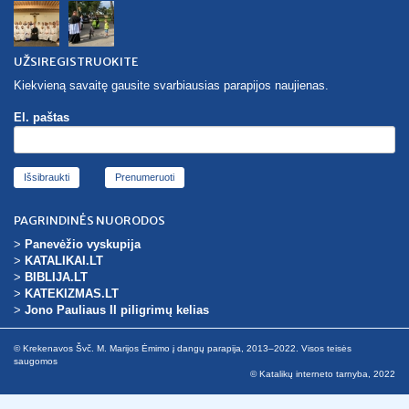
UŽSIREGISTRUOKITE
Kiekvieną savaitę gausite svarbiausias parapijos naujienas.
El. paštas
Išsibraukti
PAGRINDINĖS NUORODOS
>
Panevėžio vyskupija
>
KATALIKAI.LT
>
BIBLIJA.LT
>
KATEKIZMAS.LT
>
Jono Pauliaus II piligrimų kelias
© Krekenavos Švč. M. Marijos Ėmimo į dangų parapija, 2013–2022. Visos teisės
saugomos
© Katalikų interneto tarnyba, 2022