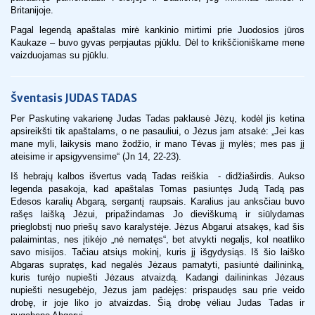
Britanijoje.
Pagal legendą apaštalas mirė kankinio mirtimi prie Juodosios jūros
Kaukaze – buvo gyvas perpjautas pjūklu. Dėl to krikščioniškame mene
vaizduojamas su pjūklu.
Šventasis
JUDAS TADAS
Per Paskutinę vakarienę Judas Tadas paklausė Jėzų, kodėl jis ketina
apsireikšti tik apaštalams, o ne pasauliui, o Jėzus jam atsakė: „Jei kas
mane myli, laikysis mano žodžio, ir mano Tėvas jį mylės; mes pas jį
ateisime ir apsigyvensime“ (Jn 14, 22-23).
Iš hebrajų kalbos išvertus vadą Tadas reiškia - didžiaširdis. Aukso
legenda pasakoja, kad apaštalas Tomas pasiuntęs Judą Tadą pas
Edesos karalių Abgarą, sergantį raupsais. Karalius jau anksčiau buvo
rašęs laišką Jėzui, pripažindamas Jo dieviškumą ir siūlydamas
prieglobstį nuo priešų savo karalystėje. Jėzus Abgarui atsakęs, kad šis
palaimintas, nes įtikėjo „nė nematęs“, bet atvykti negalįs, kol neatliko
savo misijos. Tačiau atsiųs mokinį, kuris jį išgydysiąs. Iš šio laiško
Abgaras supratęs, kad negalės Jėzaus pamatyti, pasiuntė dailininką,
kuris turėjo nupiešti Jėzaus atvaizdą. Kadangi dailininkas Jėzaus
nupiešti nesugebėjo, Jėzus jam padėjęs: prispaudęs sau prie veido
drobę, ir joje liko jo atvaizdas. Šią drobę vėliau Judas Tadas ir