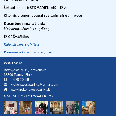
Šeštadieniais ir SEKMADIENIAIS – 12 val.
Kitomis dienomis pagal susitarimą ir galimybes.
Kasmėnesiniai atlaidai
kiekvieno mėnesio 15-ą dieną
12.00 Šv. Mišios
Kaip užsakyti šv. Mišias?
Parapijos rekvizitai ir aukojimas
KONTAKTAI
Bažnyčios g. 19, Krekenava
38306 Panevėžio r.
8 620 20989
krekenavosbazilika@gmail.com
www.krekenavosbazilika.lt
NAUJAUSIOS FOTOGALERIJOS