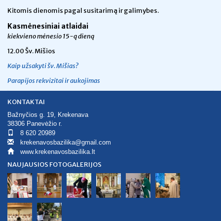
Kitomis dienomis pagal susitarimą ir galimybes.
Kasmėnesiniai atlaidai
kiekvieno mėnesio 15-ą dieną
12.00 Šv. Mišios
Kaip užsakyti šv. Mišias?
Parapijos rekvizitai ir aukojimas
KONTAKTAI
Bažnyčios g. 19, Krekenava
38306 Panevėžio r.
8 620 20989
krekenavosbazilika@gmail.com
www.krekenavosbazilika.lt
NAUJAUSIOS FOTOGALERIJOS