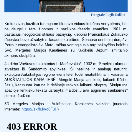
Fotografė Rugilė Duliūtė
Krekenavos bazilika turtinga ne tik savo vidaus kultūros vertybėmis, bet
ne daugeliui tėra žinomos ir bazilikos fasade esančios. 1901 m.
pastačius neogotikos stiliaus bažnyčią, klebono Pranciškaus Žukausko
rūpesčiu buvo užsakytos fasado skulptūros. Šonuose centrinių durų šv.
Petro ir evangelisto šv. Mato, tačiau vertingiausia tarp bažnyčios bokštų
Švč. Mergelės Marijos Karalienės su Kūdikėliu Jėzumi smiltainio
akmens skulptūra.
Ją dirbo Varšuvos skulptorius I. Marčevskis*, 1902 m. Smėlinis akmuo,
atvežtas iš Sandomiro apylinkės. Ši neeilinė ir analogų neturinti
skulptūra Aukštaitijos regione vienintelė, todėl neatsitiktinai ir vadinama
AUKŠTAITIJOS KARALIENĖ. Mergelė Marija ant kelių laikanti Kūdikį
Jėzų, karūnuota karūna ir dešinėje rankoje laikanti skeptrą. Skulptūros
apačioje lenkišku tekstu užrašyta maldos „Tavo apginimo šaukiamės“
pirmieji žodžiai.
3D Mergelės Marijos - Aukštaitijos Karalienės vaizdas (nuoroda
internete:
https://skfb.ly/o6FuH
)