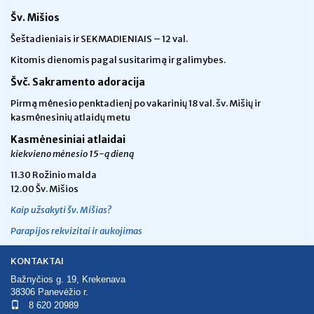
Šv. Mišios
Šeštadieniais ir SEKMADIENIAIS – 12 val.
Kitomis dienomis pagal susitarimą ir galimybes.
Švč. Sakramento adoracija
Pirmą mėnesio penktadienį po vakarinių 18 val. šv. Mišių ir
kasmėnesinių atlaidų metu
Kasmėnesiniai atlaidai
kiekvieno mėnesio 15-ą dieną
11.30 Rožinio malda
12.00 Šv. Mišios
Kaip užsakyti šv. Mišias?
Parapijos rekvizitai ir aukojimas
KONTAKTAI
Bažnyčios g. 19, Krekenava
38306 Panevėžio r.
8 620 20989