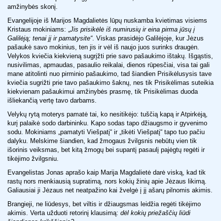
amžinybės skonį.
Evangelijoje iš Marijos Magdalietės lūpų nuskamba kvietimas visiems
Kristaus mokiniams: „
Jis prisikėlė iš numirusių ir eina pirma jūsų į
Galilėją; tenai jį ir pamatysite“
. Viskas prasidėjo Galilėjoje, kur Jėzus
pašaukė savo mokinius, ten jis ir vėl iš naujo juos surinks draugėn.
Velykos kviečia kiekvieną sugrįžti prie savo pašaukimo ištakų. Išgąstis,
nusivilimas, apmaudas, pasaulio reikalai, dienos rūpesčiai, visa tai gali
mane atitolinti nuo pirminio pašaukimo, tad šiandien Prisikėlusysis tave
kviečia sugrižti prie tavo pašaukimo šaknų, nes tik Prisikėlimas suteikia
kiekvienam pašaukimui amžinybės prasmę, tik Prisikėlimas duoda
išliekančią vertę tavo darbams.
Velykų rytą moterys pamatė tai, ko nesitikėjo: tuščią kapą ir Atpirkėją,
kurį palaikė sodo darbininku. Kapo sodas tapo džiaugsmo ir gyvenimo
sodu. Mokiniams „pamatyti Viešpatį“ ir „tikėti Viešpatį“ tapo tuo pačiu
dalyku. Melskime šiandien, kad žmogaus žvilgsnis nebūtų vien tik
išorinis veiksmas, bet kitą žmogų bei supantį pasaulį pajėgtų regėti ir
tikėjimo žvilgsniu.
Evangelistas Jonas aprašo kaip Marija Magdalietė darė viską, kad tik
rastų nors menkiausią supratimą, nors kokių žinių apie Jėzaus likimą.
Galiausiai ji Jėzaus net neatpažino kai žvelgė į jį ašarų pilnomis akimis.
Brangieji, ne liūdesys, bet viltis ir džiaugsmas leidžia regėti tikėjimo
akimis. Verta užduoti retorinį klausimą:
dėl kokių priežaščių liūdi