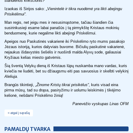
šiandienos krikščionis?
Izaokas iš Sirijos sako:
„Vienintelė ir tikra nuodėmė yra likti abejingu
Prisikėlimui“.
Man regis, net jeigu mes ir nesusimąstome, tačiau šiandien čia
susirinkusieji esame labai panašūs į tą pirmykštę Kristaus mokinių
benduomenę, kurie negalime likti abejingi Priskėlimui.
Apeigos nuo Paskutinės vakarienė iki Priskėlimo ryto mums pasakojo
Jėzaus istoriją, kurios dalyviais buvome. Bičiulių paskutinė vakarienė,
nejaukus išdavystės šešėlis ir nuoširdi malda Alyvų sode, galiausiai
Kryžiaus kelias miesto gatvėmis.
Šią šventą Velykų dieną iš Kristaus lūpų nuskamba mano vardas, kuris
kviečia ne liudėti, bet su džiaugsmu eiti pas savuosius ir skelbti velykinį
Aleliuja.
Brangūs tikintieji,
„Žinome Kristų tikrai prisikėlus“
, kuris visad eina
pirma mūsų, tad su drąsa, pasiryžimu ir uolumu leiskimės į tikėjimo
kelionė, nešdami Priskėlimo žinią!
Panevėžio vyskupas Linas OFM
< atgal į sąrašą
PAMALDŲ TVARKA