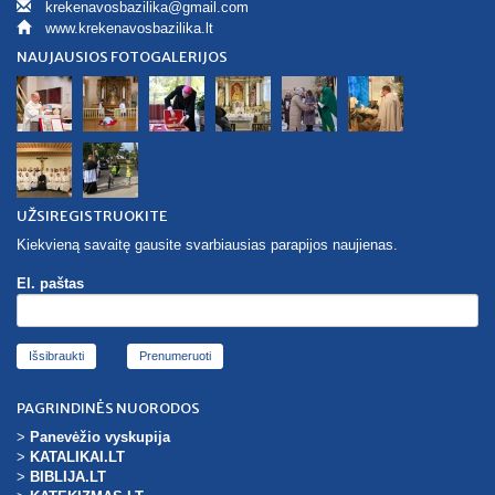
krekenavosbazilika@gmail.com
www.krekenavosbazilika.lt
NAUJAUSIOS FOTOGALERIJOS
UŽSIREGISTRUOKITE
Kiekvieną savaitę gausite svarbiausias parapijos naujienas.
El. paštas
Išsibraukti
PAGRINDINĖS NUORODOS
>
Panevėžio vyskupija
>
KATALIKAI.LT
>
BIBLIJA.LT