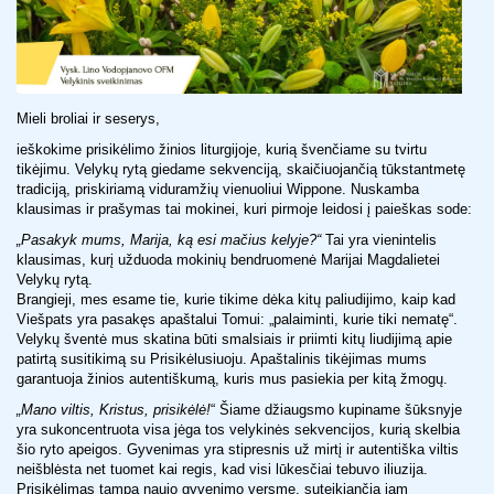
Mieli broliai ir seserys,
ieškokime prisikėlimo žinios liturgijoje, kurią švenčiame su tvirtu
tikėjimu. Velykų rytą giedame sekvenciją, skaičiuojančią tūkstantmetę
tradiciją, priskiriamą viduramžių vienuoliui Wippone. Nuskamba
klausimas ir prašymas tai mokinei, kuri pirmoje leidosi į paieškas sode:
„Pasakyk mums, Marija, ką esi mačius kelyje?“
Tai yra vienintelis
klausimas, kurį užduoda mokinių bendruomenė Marijai Magdalietei
Velykų rytą.
Brangieji, mes esame tie, kurie tikime dėka kitų paliudijimo, kaip kad
Viešpats yra pasakęs apaštalui Tomui: „palaiminti, kurie tiki nematę“.
Velykų šventė mus skatina būti smalsiais ir priimti kitų liudijimą apie
patirtą susitikimą su Prisikėlusiuoju. Apaštalinis tikėjimas mums
garantuoja žinios autentiškumą, kuris mus pasiekia per kitą žmogų.
„Mano viltis, Kristus, prisikėlė!
“ Šiame džiaugsmo kupiname šūksnyje
yra sukoncentruota visa jėga tos velykinės sekvencijos, kurią skelbia
šio ryto apeigos. Gyvenimas yra stipresnis už mirtį ir autentiška viltis
neišblėsta net tuomet kai regis, kad visi lūkesčiai tebuvo iliuzija.
Prisikėlimas tampa naujo gyvenimo versme, suteikiančia jam