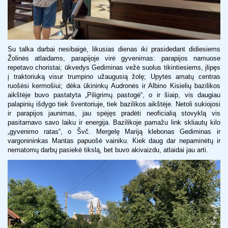
Su talka darbai nesibaigė, likusias dienas iki prasidedant didiesiems
Žolinės atlaidams, parapijoje virė gyvenimas: parapijos namuose
repetavo choristai; ūkvedys Gediminas vežė suolus tikintiesiems, įlipęs
į traktoriuką visur trumpino užaugusią žolę; Upytės amatų centras
ruošėsi kermošiui; dėka ūkininkų Audronės ir Albino Kisielių bazilikos
aikštėje buvo pastatyta „Piligrimų pastogė“, o ir šiaip, vis daugiau
palapinių išdygo tiek šventoriuje, tiek bazilikos aikštėje. Netoli sukiojosi
ir parapijos jaunimas, jau spėjęs pradėti neoficialią stovyklą vis
pasitarnavo savo laiku ir energija. Bazilikoje pamažu link skliautų kilo
„gyvenimo ratas“, o Švč. Mergelę Mariją klebonas Gediminas ir
vargonininkas Mantas papuošė vainiku. Kiek daug dar nepaminėtų ir
nematomų darbų pasiekė tikslą, bet buvo akivaizdu, atlaidai jau arti.