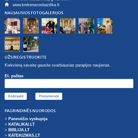
www.krekenavosbazilika.lt
NAUJAUSIOS FOTOGALERIJOS
UŽSIREGISTRUOKITE
Kiekvieną savaitę gausite svarbiausias parapijos naujienas.
El. paštas
Išsibraukti
PAGRINDINĖS NUORODOS
>
Panevėžio vyskupija
>
KATALIKAI.LT
>
BIBLIJA.LT
>
KATEKIZMAS.LT