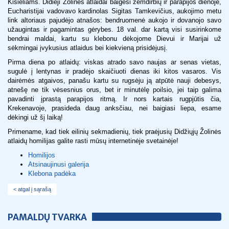
Kisieliams. Didieji Žolinės atlaidai baigėsi žemdirbių ir parapijos dienoje,
Eucharistijai vadovavo kardinolas Sigitas Tamkevičius, aukojimo metu
link altoriaus pajudėjo atnašos: bendruomenė aukojo ir dovanojo savo
užaugintas ir pagamintas gėrybes. 18 val. dar kartą visi susirinkome
bendrai maldai, kartu su klebonu dėkojome Dievui ir Marijai už
sėkmingai įvykusius atlaidus bei kiekvieną prisidėjusį.
Pirma diena po atlaidų: viskas atrado savo naujas ar senas vietas,
sugulė į lentynas ir pradėjo skaičiuoti dienas iki kitos vasaros. Vis
dairėmės atgaivos, panašu kartu su rugsėju ją atpūtė nauji debesys,
atnešę ne tik vėsesnius orus, bet ir minutėlę poilsio, jei taip galima
pavadinti įprastą parapijos ritmą. Ir nors kartais rugpjūtis čia,
Krekenavoje, prasideda daug anksčiau, nei baigiasi liepa, esame
dėkingi už šį laiką!
Primename, kad tiek eilinių sekmadienių, tiek praėjusių Didžiųjų Žolinės
atlaidų homilijas galite rasti mūsų internetinėje svetainėje!
Homilijos
Atsinaujinusi galerija
Klebona padėka
< atgal į sąrašą
PAMALDŲ TVARKA