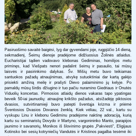
Pasiruošimo savaitė baigėsi, lyg dar gyvendami joje, rugpjūčio 14 dieną,
sekmadienį, Šeimų dienoje pradėjome didžiuosius Žolinės atlaidus.
Eucharistijai tądien vadovavo klebonas Gediminas, homilijos metu
priminęs, kad Viešpats nenori padalint šeimų ir pasaulio, tai mūsų
laisvės ir pasirinkimo dalykas. Šv. Mišių metu buvo teikiamas
santuokos pažadų atnaujinimas, atvykę sutuoktiniai dar kartą galėjo
prisiekti amžiną meilę ir prašyti Dievo palaiminimo jų kelyje. Po
pamaldų mūsų širdis džiugino ir tuo pačiu nuramino Giedriaus ir Onutės
Viduolių koncertas. Pirmosios atlaidų dienos vakaras tapo ypatingas
beveik 50-iai jaunuolių: atnaujinę krikšto pažadus, atsižadėję piktosios
dvasios, sutvirtinamieji buvo patepti šventąja krizma ir priėmė
Šventosios Dvasios Dovanos ženklą. Kiek vėliau, 22 val., kartu su
vyskupu Linu ir klebonu Gediminu pradėjome naktinę adoraciją, kurią
kartu su seminaristų Dovydo ir Martyno, vargonininko Manto, parapijos
jaunimo ir savanorių, Monikos iš šlovinimo grupės „Pakviesti“, Eligijaus
Kotinsko bei sesių kotryniečių Vandutės ir Kristinos pagalba tesėmė iki