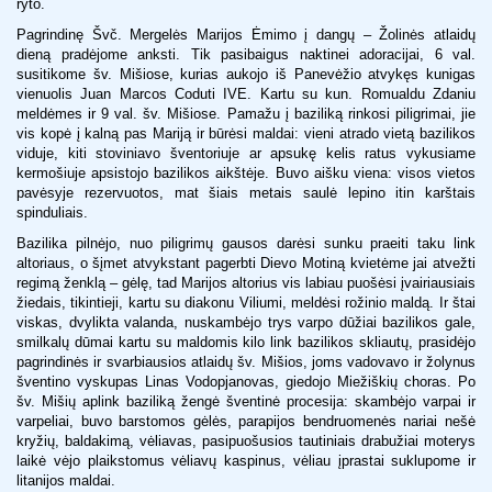
ryto.
Pagrindinę Švč. Mergelės Marijos Ėmimo į dangų – Žolinės atlaidų
dieną pradėjome anksti. Tik pasibaigus naktinei adoracijai, 6 val.
susitikome šv. Mišiose, kurias aukojo iš Panevėžio atvykęs kunigas
vienuolis Juan Marcos Coduti IVE. Kartu su kun. Romualdu Zdaniu
meldėmes ir 9 val. šv. Mišiose. Pamažu į baziliką rinkosi piligrimai, jie
vis kopė į kalną pas Mariją ir būrėsi maldai: vieni atrado vietą bazilikos
viduje, kiti stoviniavo šventoriuje ar apsukę kelis ratus vykusiame
kermošiuje apsistojo bazilikos aikštėje. Buvo aišku viena: visos vietos
pavėsyje rezervuotos, mat šiais metais saulė lepino itin karštais
spinduliais.
Bazilika pilnėjo, nuo piligrimų gausos darėsi sunku praeiti taku link
altoriaus, o šįmet atvykstant pagerbti Dievo Motiną kvietėme jai atvežti
regimą ženklą – gėlę, tad Marijos altorius vis labiau puošėsi įvairiausiais
žiedais, tikintieji, kartu su diakonu Viliumi, meldėsi rožinio maldą. Ir štai
viskas, dvylikta valanda, nuskambėjo trys varpo dūžiai bazilikos gale,
smilkalų dūmai kartu su maldomis kilo link bazilikos skliautų, prasidėjo
pagrindinės ir svarbiausios atlaidų šv. Mišios, joms vadovavo ir žolynus
šventino vyskupas Linas Vodopjanovas, giedojo Miežiškių choras. Po
šv. Mišių aplink baziliką žengė šventinė procesija: skambėjo varpai ir
varpeliai, buvo barstomos gėlės, parapijos bendruomenės nariai nešė
kryžių, baldakimą, vėliavas, pasipuošusios tautiniais drabužiai moterys
laikė vėjo plaikstomus vėliavų kaspinus, vėliau įprastai suklupome ir
litanijos maldai.