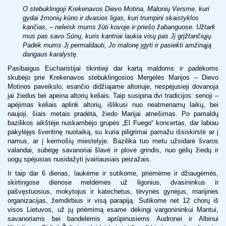
O stebuklingoji Krekenavos Dievo Motina, Malonių Versme, kuri
gydai žmonių kūno ir dvasios ligas, kuri trumpini skaistyklos
kančias, – neleisk mums žūti kovoje ir priešo žabanguose. Užtark
mus pas savo Sūnų, kuris kantriai laukia visų pas Jį grįžtančiųjų.
Padėk mums Jį permaldauti, Jo malonę įgyti ir pasiekti amžinąją
dangaus karalystę.
Pasibaigus Eucharistijai tikintieji dar kartą maldoms ir padėkoms
skubėjo prie Krekenavos stebuklingosios Mergelės Marijos – Dievo
Motinos paveikslo, esančio didžiajame altoriuje, nespėjusieji dovanoja
jai žiedus bei apeina altorių keliais. Taip susipina dvi tradicijos: senoji –
apėjimas keliais aplink altorių, išlikusi nuo neatmenamų laikų, bei
naujoji, šiais metais pradėta, žiedo Marijai atnešimas. Po pamaldų
bazilikos aikštėje nuskambėjo grupės „El Fuego“ koncertas, dar labiau
pakylėjęs šventinę nuotaiką, su kuria piligrimai pamažu išsiskirstė ar į
namus, ar į kermošių miestelyje. Bazilika tuo metu užsidarė švaros
valandai, subėgę savanoriai šlavė ir plovė grindis, nuo gėlių žiedų ir
uogų spėjusias nusidažyti įvairiausiais peizažais.
Ir taip dar 6 dienas, laukėme ir sutikome, priėmėme ir džiaugėmės,
skirtingose dienose meldėmės už ligonius, dvasininkus ir
pašvęstuosius, mokytojus ir katechetus, tėvynės gynėjus, marijines
organizacijas, žemdirbius ir visą parapiją. Sutikome net 12 chorų iš
visos Lietuvos, už jų priėmimą esame dėkingi vargonininkui Mantui,
savanoriams bei bandelėmis aprūpinusiems Audronei ir Albinui