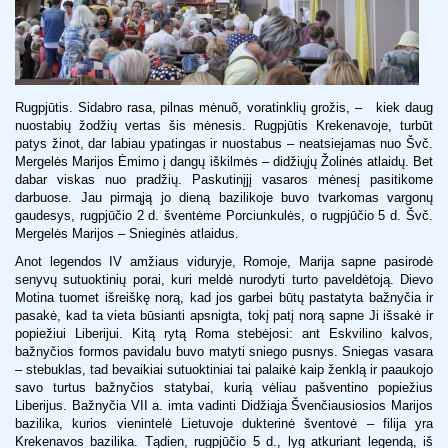
Rugpjūtis. Sidabro rasa, pilnas mėnuõ, voratinklių grožis, – kiek daug
nuostabių žodžių vertas šis mėnesis. Rugpjūtis Krekenavoje, turbūt
patys žinot, dar labiau ypatingas ir nuostabus – neatsiejamas nuo Švč.
Mergelės Marijos Ėmimo į dangų iškilmės – didžiųjų Žolinės atlaidų. Bet
dabar viskas nuo pradžių. Paskutinįjį vasaros mėnesį pasitikome
darbuose. Jau pirmąją jo dieną bazilikoje buvo tvarkomas vargonų
gaudesys, rugpjūčio 2 d. šventėme Porciunkulės, o rugpjūčio 5 d. Švč.
Mergelės Marijos – Snieginės atlaidus.
Anot legendos IV amžiaus viduryje, Romoje, Marija sapne pasirodė
senyvų sutuoktinių porai, kuri meldė nurodyti turto paveldėtoją. Dievo
Motina tuomet išreiškę norą, kad jos garbei būtų pastatyta bažnyčia ir
pasakė, kad ta vieta būsianti apsnigta, tokį patį norą sapne Ji išsakė ir
popiežiui Liberijui. Kitą rytą Roma stebėjosi: ant Eskvilino kalvos,
bažnyčios formos pavidalu buvo matyti sniego pusnys. Sniegas vasara
– stebuklas, tad bevaikiai sutuoktiniai tai palaikė kaip ženklą ir paaukojo
savo turtus bažnyčios statybai, kurią vėliau pašventino popiežius
Liberijus. Bažnyčia VII a. imta vadinti Didžiąja Švenčiausiosios Marijos
bazilika, kurios vienintelė Lietuvoje dukterinė šventovė – filija yra
Krekenavos bazilika. Tądien, rugpjūčio 5 d., lyg atkuriant legendą, iš