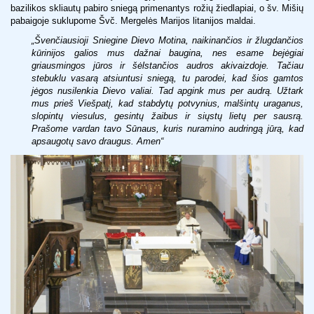
bazilikos skliautų pabiro sniegą primenantys rožių žiedlapiai, o šv. Mišių
pabaigoje suklupome Švč. Mergelės Marijos litanijos maldai.
„
Švenčiausioji Sniegine Dievo Motina, naikinančios ir žlugdančios
kūrinijos galios mus dažnai baugina, nes esame bejėgiai
griausmingos jūros ir šėlstančios audros akivaizdoje. Tačiau
stebuklu vasarą atsiuntusi sniegą, tu parodei, kad šios gamtos
jėgos nusilenkia Dievo valiai. Tad apgink mus per audrą. Užtark
mus prieš Viešpatį, kad stabdytų potvynius, malšintų uraganus,
slopintų viesulus, gesintų žaibus ir siųstų lietų per sausrą.
Prašome vardan tavo Sūnaus, kuris nuramino audringą jūrą, kad
apsaugotų savo draugus.
Amen
“