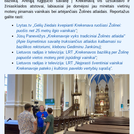
baziliką. Antrąją rugpjūčio savaitę į Krekenavą vis užsukdavo ir
žiniasklaidos atstovai, labiausiai jie domėjosi jau minėtais vietinių
moterų pinamais vainikais bei artėjančiais Žolinės atlaidais. Reportažus
galite rasti:
Lrytas.tv
„Gėlių žiedais kvepianti Krekenava ruošiasi Žolinei:
puošis net 25 metrų ilgio vainikais“
;
Jūsų Panevėžys
„Krekenavoje vyks tradiciniai Žolinės atlaidai“
(Apie šiųmetinius savaitę truksiančius atlaidus kalbamasi su
bazilikos rektoriumi, klebonu Gediminu Jankūnu)
;
Lietuvos radijas ir televizija: LRT
„Krekenavos baziliką per Žolinę
papuošė vietos moterų pinti įspūdingi vainikai“
;
Lietuvos radijas ir televizija: LRT
„Neįprasti šventiniai vainikai
Krekenavoje pateko į kultūros paveldo vertybių sąrašą“
.