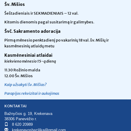
Šv. Mišios
Šeštadieniais ir SEKMADIENIAIS – 12 val.
Kitomis dienomis pagal susitarimą ir galimybes.
Švč. Sakramento adoracija
Pirmą mėnesio penktadienį po vakarinių 18 val. šv. Mišių ir
kasmėnesinių atlaidų metu
Kasmėnesiniai atlaidai
kiekvieno mėnesio 15-ą dieną
11.30 Rožinio malda
12.00 Šv. Mišios
Kaip užsakyti šv. Mišias?
Parapijos rekvizitai ir aukojimas
KONTAKTAI
Bažnyčios g. 19, Krekenava
38306 Panevėžio r.
8 620 20989
krekenavosbazilika@gmail.com