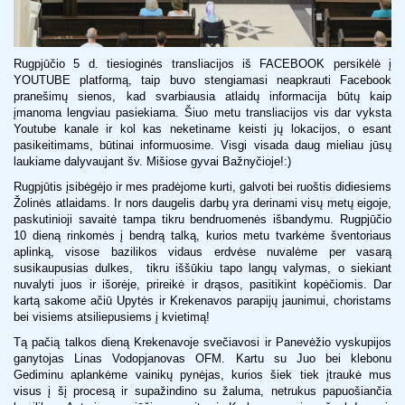
Rugpjūčio 5 d. tiesioginės transliacijos iš FACEBOOK persikėlė į
YOUTUBE platformą, taip buvo stengiamasi neapkrauti Facebook
pranešimų sienos, kad svarbiausia atlaidų informacija būtų kaip
įmanoma lengviau pasiekiama. Šiuo metu transliacijos vis dar vyksta
Youtube kanale ir kol kas neketiname keisti jų lokacijos, o esant
pasikeitimams, būtinai informuosime. Visgi visada daug mieliau jūsų
laukiame dalyvaujant šv. Mišiose gyvai Bažnyčioje!:)
Rugpjūtis įsibėgėjo ir mes pradėjome kurti, galvoti bei ruoštis didiesiems
Žolinės atlaidams. Ir nors daugelis darbų yra derinami visų metų eigoje,
paskutinioji savaitė tampa tikru bendruomenės išbandymu. Rugpjūčio
10 dieną rinkomės į bendrą talką, kurios metu tvarkėme šventoriaus
aplinką, visose bazilikos vidaus erdvėse nuvalėme per vasarą
susikaupusias dulkes, tikru iššūkiu tapo langų valymas, o siekiant
nuvalyti juos ir išorėje, prireikė ir drąsos, pasitikint kopėčiomis. Dar
kartą sakome ačiū Upytės ir Krekenavos parapijų jaunimui, choristams
bei visiems atsiliepusiems į kvietimą!
Tą pačią talkos dieną Krekenavoje svečiavosi ir Panevėžio vyskupijos
ganytojas Linas Vodopjanovas OFM. Kartu su Juo bei klebonu
Gediminu aplankėme vainikų pynėjas, kurios šiek tiek įtraukė mus
visus į šį procesą ir supažindino su žaluma, netrukus papuošiančia