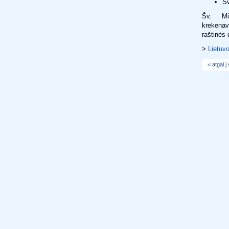
Šv
Šv. Mi
krekenav
raštinės 
>
Lietuv
< atgal į