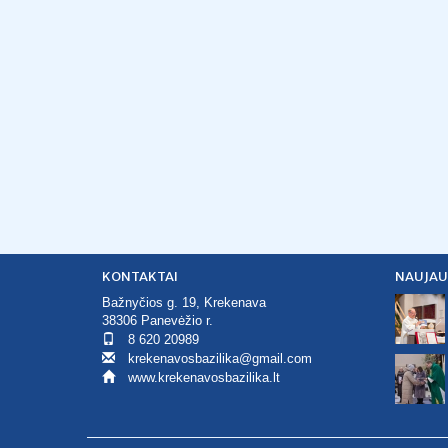
KONTAKTAI
NAUJAU
Bažnyčios g. 19, Krekenava
38306 Panevėžio r.
8 620 20989
krekenavosbazilika@gmail.com
www.krekenavosbazilika.lt