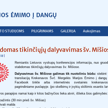
ŠTO STUDIJOMS
PILIGRIMAMS
GALERIJA
Aukojimas
domas tikinčiųjų dalyvavimas šv. Mišio
|
18
Remiantis Lietuvos vyskupų konferencijos informacija, nuo gruod
stabdomas tikinčiųjų dalyvavimas šv. Mišiose.
Dalyvavimas šv. Mišiose galimas tik nuotoliniu būdu:
stebint 
transliaciją Krekenavos Švč. Mergelės Marijos Ėmimo į dangų 
Facebook tinkle arba internetinės svetainės krekenavosbaz
pagrindiniame puslapyje. (po skelbimų ir įvykių skiltimis esantis la
s parapijos namai kaip ir kitos bažnyčios lieka atviri, išlieka šios galimybės:
pažintis (30 min prieš šv. Mišias)
ivati malda