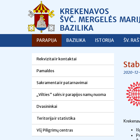
PARAPIJA
BAZILIKA
ISTORIJA
ŠV. RA
Rekvizitai ir kontaktai
Stab
Pamaldos
2020-12-
Sakramentai ir patarnavimai
„Vilties" salės ir parapijos namų nuoma
Dvasininkai
Teritorija ir statistika
Krekenavo
Iš
Všį Piligrimų centras
Pr