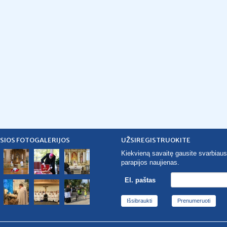
SIOS FOTOGALERIJOS
UŽSIREGISTRUOKITE
Kiekvieną savaitę gausite svarbiaus
parapijos naujienas.
El. paštas
Išsibraukti