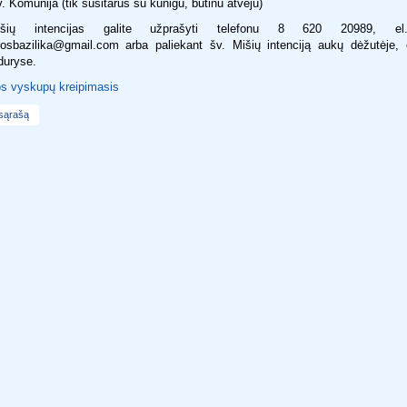
. Komunija (tik susitarus su kunigu, būtinu atveju)
šių intencijas galite užprašyti telefonu 8 620 20989, el
osbazilika@gmail.com arba paliekant šv. Mišių intenciją aukų dėžutėje, 
duryse.
os vyskupų kreipimasis
 sąrašą