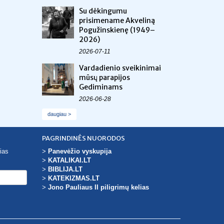
Su dėkingumu
prisimename Akveliną
Pogužinskienę (1949–
2026)
2026-07-11
Vardadienio sveikinimai
mūsų parapijos
Gediminams
2026-06-28
daugiau >
PAGRINDINĖS NUORODOS
ias
>
Panevėžio vyskupija
>
KATALIKAI.LT
>
BIBLIJA.LT
>
KATEKIZMAS.LT
>
Jono Pauliaus II piligrimų kelias