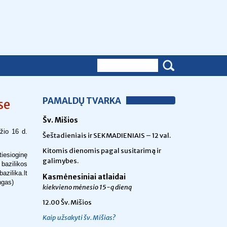
PAMALDŲ TVARKA
se
Šv. Mišios
žio 16 d.
Šeštadieniais ir SEKMADIENIAIS – 12 val.
Kitomis dienomis pagal susitarimą ir
tiesioginę
galimybes.
bazilikos
ilika.lt
Kasmėnesiniai atlaidai
ngas)
kiekvieno mėnesio 15-ą dieną
12.00 Šv. Mišios
Kaip užsakyti šv. Mišias?