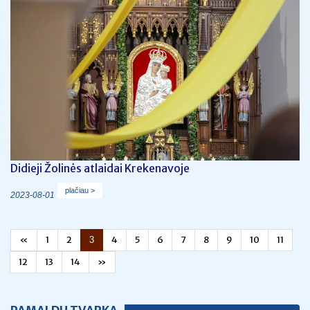
Didieji Žolinės atlaidai Krekenavoje
plačiau >
2023-08-01
«
1
2
4
5
6
7
8
9
10
11
3
12
13
14
»