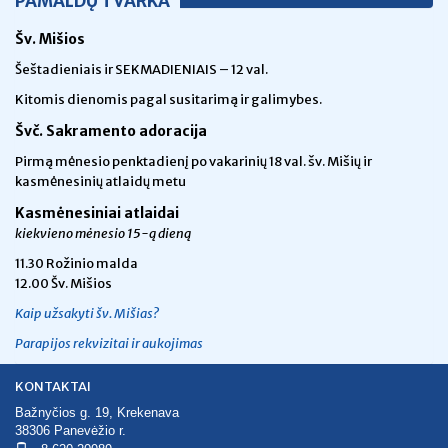
PAMALDŲ TVARKA
Šv. Mišios
Šeštadieniais ir SEKMADIENIAIS – 12 val.
Kitomis dienomis pagal susitarimą ir galimybes.
Švč. Sakramento adoracija
Pirmą mėnesio penktadienį po vakarinių 18 val. šv. Mišių ir
kasmėnesinių atlaidų metu
Kasmėnesiniai atlaidai
kiekvieno mėnesio 15-ą dieną
11.30 Rožinio malda
12.00 Šv. Mišios
Kaip užsakyti šv. Mišias?
Parapijos rekvizitai ir aukojimas
KONTAKTAI
Bažnyčios g. 19, Krekenava
38306 Panevėžio r.