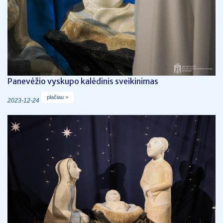
Panevėžio vyskupo kalėdinis sveikinimas
plačiau >
2023-12-24