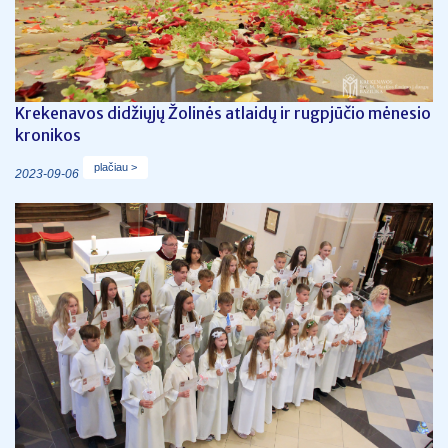
Krekenavos didžiųjų Žolinės atlaidų ir rugpjūčio mėnesio
kronikos
plačiau >
2023-09-06