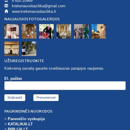
8 620 20989
krekenavosbazilika@gmail.com
www.krekenavosbazilika.lt
NAUJAUSIOS FOTOGALERIJOS
UŽSIREGISTRUOKITE
Kiekvieną savaitę gausite svarbiausias parapijos naujienas.
El. paštas
Išsibraukti
PAGRINDINĖS NUORODOS
>
Panevėžio vyskupija
>
KATALIKAI.LT
>
BIBLIJA.LT