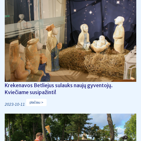
Krekenavos Betliejus sulauks naujų gyventojų.
Kviečiame susipažinti!
plačiau >
2023-10-11