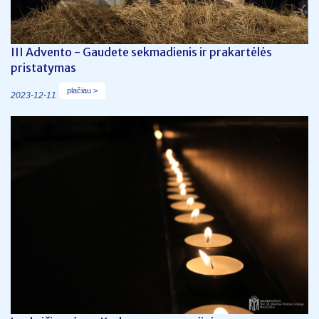
III Advento - Gaudete sekmadienis ir prakartėlės
pristatymas
plačiau >
2023-12-11