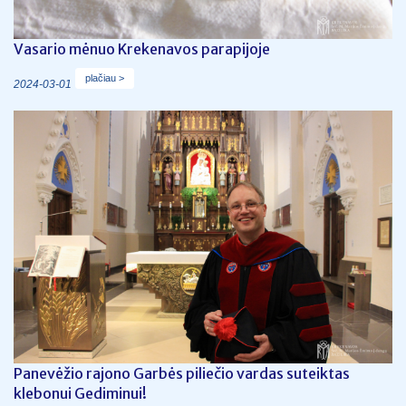
Vasario mėnuo Krekenavos parapijoje
plačiau >
2024-03-01
Panevėžio rajono Garbės piliečio vardas suteiktas
klebonui Gediminui!