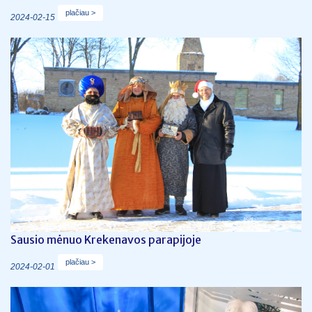
plačiau >
2024-02-15
Sausio mėnuo Krekenavos parapijoje
plačiau >
2024-02-01