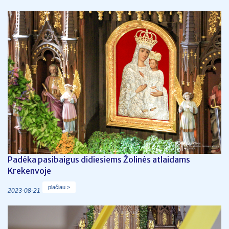
Padėka pasibaigus didiesiems Žolinės atlaidams
Krekenvoje
plačiau >
2023-08-21