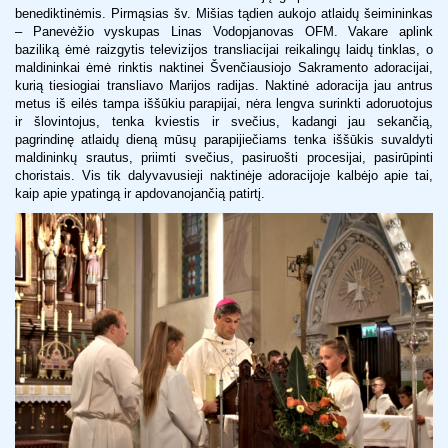
benediktinėmis. Pirmąsias šv. Mišias tądien aukojo atlaidų šeimininkas
– Panevėžio vyskupas Linas Vodopjanovas OFM. Vakare aplink
baziliką ėmė raizgytis televizijos transliacijai reikalingų laidų tinklas, o
maldininkai ėmė rinktis naktinei Švenčiausiojo Sakramento adoracijai,
kurią tiesiogiai transliavo Marijos radijas. Naktinė adoracija jau antrus
metus iš eilės tampa iššūkiu parapijai, nėra lengva surinkti adoruotojus
ir šlovintojus, tenka kviestis ir svečius, kadangi jau sekančią,
pagrindinę atlaidų dieną mūsų parapijiečiams tenka iššūkis suvaldyti
maldininkų srautus, priimti svečius, pasiruošti procesijai, pasirūpinti
choristais. Vis tik dalyvavusieji naktinėje adoracijoje kalbėjo apie tai,
kaip apie ypatingą ir apdovanojančią patirtį.