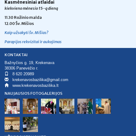
Kasmėnesiniai atlaidai
kiekvieno mėnesio 15-ą dieną
11.30 Rožinio malda
12.00 Šv. Mišios
Kaip užsakyti šv. Mišias?
Parapijos rekvizitai ir aukojimas
KONTAKTAI
Bažnyčios g. 19, Krekenava
38306 Panevėžio r.
8 620 20989
krekenavosbazilika@gmail.com
www.krekenavosbazilika.lt
NAUJAUSIOS FOTOGALERIJOS