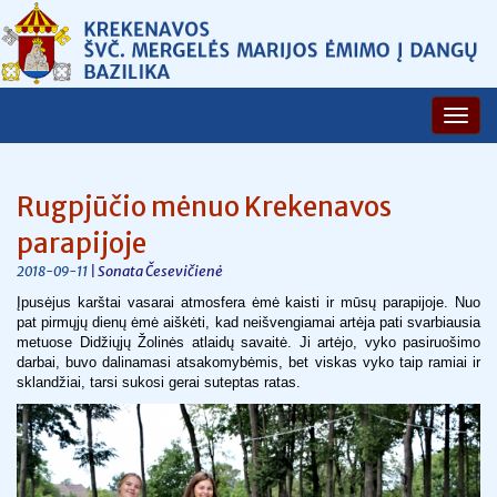
Rugpjūčio mėnuo Krekenavos
parapijoje
| Sonata Česevičienė
2018-09-11
Įpusėjus karštai vasarai atmosfera ėmė kaisti ir mūsų parapijoje. Nuo
pat pirmųjų dienų ėmė aiškėti, kad neišvengiamai artėja pati svarbiausia
metuose Didžiųjų Žolinės atlaidų savaitė. Ji artėjo, vyko pasiruošimo
darbai, buvo dalinamasi atsakomybėmis, bet viskas vyko taip ramiai ir
sklandžiai, tarsi sukosi gerai suteptas ratas.