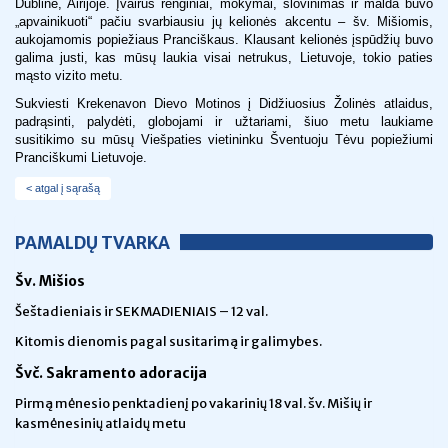
Dubline, Airijoje. Įvairūs renginiai, mokymai, šlovinimas ir malda buvo
„apvainikuoti“ pačiu svarbiausiu jų kelionės akcentu – šv. Mišiomis,
aukojamomis popiežiaus Pranciškaus. Klausant kelionės įspūdžių buvo
galima justi, kas mūsų laukia visai netrukus, Lietuvoje, tokio paties
mąsto vizito metu.
Sukviesti Krekenavon Dievo Motinos į Didžiuosius Žolinės atlaidus,
padrąsinti, palydėti, globojami ir užtariami, šiuo metu laukiame
susitikimo su mūsų Viešpaties vietininku Šventuoju Tėvu popiežiumi
Pranciškumi Lietuvoje.
< atgal į sąrašą
PAMALDŲ TVARKA
Šv. Mišios
Šeštadieniais ir SEKMADIENIAIS – 12 val.
Kitomis dienomis pagal susitarimą ir galimybes.
Švč. Sakramento adoracija
Pirmą mėnesio penktadienį po vakarinių 18 val. šv. Mišių ir
kasmėnesinių atlaidų metu