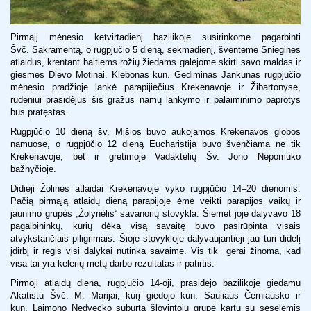
Pirmąjį mėnesio ketvirtadienį bazilikoje susirinkome pagarbinti
Švč. Sakramentą, o rugpjūčio 5 dieną, sekmadienį, šventėme Snieginės
atlaidus, krentant baltiems rožių žiedams galėjome skirti savo maldas ir
giesmes Dievo Motinai. Klebonas kun. Gediminas Jankūnas rugpjūčio
mėnesio pradžioje lankė parapijiečius Krekenavoje ir Žibartonyse,
rudeniui prasidėjus šis gražus namų lankymo ir palaiminimo paprotys
bus pratęstas.
Rugpjūčio 10 dieną šv. Mišios buvo aukojamos Krekenavos globos
namuose, o rugpjūčio 12 dieną Eucharistija buvo švenčiama ne tik
Krekenavoje, bet ir gretimoje Vadaktėlių Šv. Jono Nepomuko
bažnyčioje.
Didieji Žolinės atlaidai Krekenavoje vyko rugpjūčio 14–20 dienomis.
Pačią pirmąją atlaidų dieną parapijoje ėmė veikti parapijos vaikų ir
jaunimo grupės „Žolynėlis“ savanorių stovykla. Šiemet joje dalyvavo 18
pagalbininkų, kurių dėka visą savaitę buvo pasirūpinta visais
atvykstančiais piligrimais. Šioje stovykloje dalyvaujantieji jau turi didelį
įdirbį ir regis visi dalykai nutinka savaime. Vis tik gerai žinoma, kad
visa tai yra kelerių metų darbo rezultatas ir patirtis.
Pirmoji atlaidų diena, rugpjūčio 14-oji, prasidėjo bazilikoje giedamu
Akatistu Švč. M. Marijai, kurį giedojo kun. Sauliaus Černiausko ir
kun. Laimono Nedvecko suburta šlovintojų grupė kartu su seselėmis