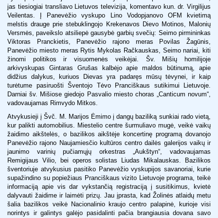
jas tiesiogiai transliavo Lietuvos televizija, komentavo kun. dr. Virgilijus
Veilentas. Į Panevėžio vyskupo Lino Vodopjanovo OFM kvietimą
melstis drauge prie stebuklingojo Krekenavos Dievo Motinos, Malonių
Versmės, paveikslo atsiliepė gausybė garbių svečių: Seimo pirmininkas
Viktoras Pranckietis, Panevėžio rajono meras Povilas Žagūnis,
Panevėžio miesto meras Rytis Mykolas Račkauskas, Seimo nariai, kiti
žinomi politikos ir visuomenės veikėjai. Šv. Mišių homilijoje
arkivyskupas Gintaras Grušas kalbėjo apie maldos būtinumą, apie
didžius dalykus, kuriuos Dievas yra padaręs mūsų tėvynei, ir kaip
turėtume pasiruošti Šventojo Tėvo Pranciškaus sutikimui Lietuvoje.
Darniai šv. Mišiose giedojo Pasvalio miesto choras „Canticum novum“,
vadovaujamas Rimvydo Mitkos.
Atvykusieji į Švč. M. Marijos Ėmimo į dangų baziliką sunkiai rado vietą,
kur palikti automobilius. Miestelio centre šurmuliavo mugė, veikė vaikų
žaidimo aikštelės, o bazilikos aikštėje koncertinę programą dovanojo
Panevėžio rajono Naujamiesčio kultūros centro dailės galerijos vaikų ir
jaunimo varinių pučiamųjų orkestras „Aukštyn“, vadovaujamas
Remigijaus Vilio, bei operos solistas Liudas Mikalauskas. Bazilikos
šventoriuje atvykusius pasitiko Panevėžio vyskupijos savanoriai, kurie
supažindino su popiežiaus Pranciškaus vizito Lietuvoje programa, teikė
informaciją apie vis dar vykstančią registraciją į susitikimus, kvietė
dalyvauti žaidime ir laimėti prizų. Jau įprasta, kad Žolinės atlaidų metu
šalia bazilikos veikė Nacionalinio kraujo centro palapinė, kurioje visi
norintys ir galintys galėjo pasidalinti pačia brangiausia dovana savo