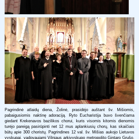
Pagrindinė atlaidų diena, Žolinė, prasidėjo auštant šv. Mišiomis,
pabaigusiomis naktinę adoraciją. Ryto Eucharistija buvo švenčiama
giedant Krekenavos bazilikos chorui, kuris visomis kitomis dienomis
turėjo pareigą pasirūpinti net 12 mus aplankiusių chorų, kas skaičiais
būtų apie 300 choristų. Pagrindines 12 val. šv. Mišias aukojo Lietuvos
vyskupai, vadovaujami Vilniaus arkivyskupo metropolito Gintaro Grušo,