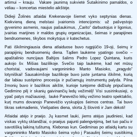
artimui – krauju. Vakare jaunimą sukvietė Sutaikinimo pamaldos, o
vėliau – koncertas miestelio aikštėje.
Didieji Žolinės atlaidai Krekenavoje šiemet vyko septynias dienas.
Kiekvieną dieną melstasi įvairiomis intencijomis: už pašvęstojo
gyvenimo asmenis, naujus pašaukimus, „Carito“ darbuotojus ir ligonius,
įvairias marijines ir maldos grupių organizacijas, šeimas ir parapijines
bendruomenes, tikybos mokytojus ir katechetus.
Pati iškilmingiausia diena atlaiduose buvo rugpjūčio 19-oji, šeimų ir
parapijinių bendruomenių diena. Tądien laukėme ypatingo svečio –
apaštalinio nuncijaus Baltijos šalims Pedro Lopez Quintana, kuris
aukojo šv. Mišias bazilikoje. Svečio taip laukėme, kad net mūsų
choristai, vadovaujami vargonininko Manto Masioko, „pragydo“
lotyniškai! Sausakimšoje bazilikoje buvo juste juntama iškilmė, kurią
dar labiau sustiprino procesija ir pučiamųjų instrumentų palyda. Pilna
žmonių buvo ir bazilikos aikštė, kurioje turėjome didžiulę pripučiamą
Gedimino pilį ir skanių gaivinančių ledų vežimėlį! Visi susirinkusieji, o
ypač patys mažiausieji, laukė Panevėžio lėlių vežimo teatro spektaklio,
kurį mums dovanojo Panevėžio vyskupijos šeimos centras. Tai buvo
tikras sekmadienis, Viešpaties diena, skirta Jį šlovinti ir Jam dėkoti!
Atlaidai atėjo ir praėjo. Jų kasmet lauki, jiems atėjus jaudiniesi, kad
viskas vyktų sklandžiai, o praėjus pajunti palengvėjimą, bet tuo pačiu ir
savotišką laikiną tuštumą. Klebonas kun. Gediminas po atlaidų kartu su
vargonininko Manto Masioko šeima vyko į Pasaulinį šeimų susitikimą