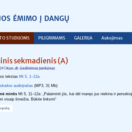
ŠTO STUDIJOMS
PILIGRIMAMS
GALERIJA
Aukojimas
ilinis sekmadienis (A)
| Kun. dr. Gediminas Jankūnas
29
jos tekstas
Mt 5, 1–12a
skaitos audioįrašas
(MP3, 31 Mb)
inė mintis
Mt 5, 11–12a: „Palaiminti jūs, kai dėl manęs jus niekina ir persekio
i visaip šmeižia. Būkite linksmi“
 sąrašą