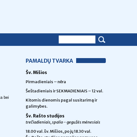
PAMALDŲ TVARKA
Šv. Mišios
Pirmadieniais – nėra
Šeštadieniais ir SEKMADIENIAIS – 12 val.
ja bei
Kitomis dienomis pagal susitarimą ir
galimybes.
Šv. Rašto studijos
trečiadieniais, spalio - gegužės mėnesiais
18.00 val.
šv. Mišios, po jų 18.30 val.