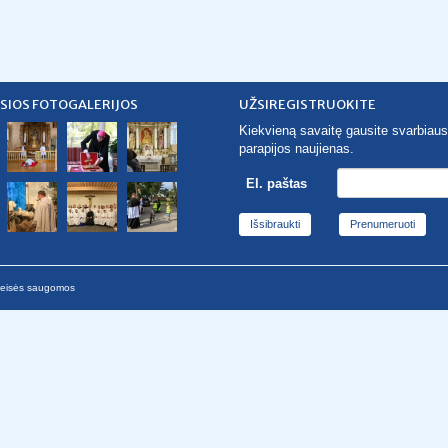
SIOS FOTOGALERIJOS
UŽSIREGISTRUOKITE
Kiekvieną savaitę gausite svarbiaus
parapijos naujienas.
El. paštas
Išsibraukti
 teisės saugomos