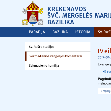
PARAPIJA
BAZILIKA
ISTORIJA
ŠV. RA
Šv. Rašto studijos
IV e
Sekmadienio Evangelijos komentarai
2017-01-
Evangeli
Sekmadienio homilija
Pa
Pagrind
meluodam
< atgal į