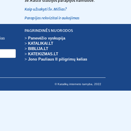
Šv. Rašto studijos parapijos namuose.
Kaip užsakyti šv. Mišias?
Parapijos rekvizitai ir aukojimas
PAGRINDINĖS NUORODOS
ias
>
Panevėžio vyskupija
>
KATALIKAI.LT
>
BIBLIJA.LT
>
KATEKIZMAS.LT
>
Jono Pauliaus II piligrimų kelias
© Katalikų interneto tarnyba, 2022