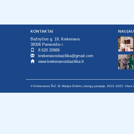
KONTAKTAI
NAUJAU
Bažnyčios g. 19, Krekenava
38306 Panevėžio r.
8 620 20989
krekenavosbazilika@gmail.com
www.krekenavosbazilika.lt
© Krekenavos Švč. M. Marijos Ėmimo į dangų parapija, 2013–2022. Visos