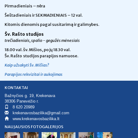
Pirmadieniais – nėra
Šeštadieniais ir SEKMADIENIAIS – 12 val.
Kitomis dienomis pagal susitarimą ir galimybes.
Šv. Rašto studijos
trečiadieniais, spalio - gegužės mėnesiais
18.00 val.
šv. Mišios, po jų 18.30 val.
Šv. Rašto studijos parapijos namuose.
Kaip užsakyti šv. Mišias?
Parapijos rekvizitai ir aukojimas
KONTAKTAI
Bažnyčios g. 19, Krekenava
38306 Panevėžio r.
8 620 20989
krekenavosbazilika@gmail.com
www.krekenavosbazilika.lt
NAUJAUSIOS FOTOGALERIJOS