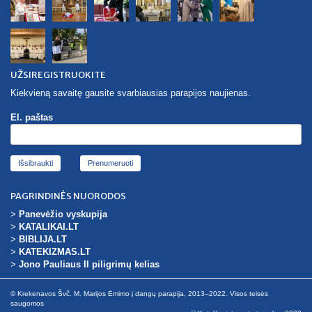
UŽSIREGISTRUOKITE
Kiekvieną savaitę gausite svarbiausias parapijos naujienas.
El. paštas
Išsibraukti
PAGRINDINĖS NUORODOS
>
Panevėžio vyskupija
>
KATALIKAI.LT
>
BIBLIJA.LT
>
KATEKIZMAS.LT
>
Jono Pauliaus II piligrimų kelias
© Krekenavos Švč. M. Marijos Ėmimo į dangų parapija, 2013–2022. Visos teisės
saugomos