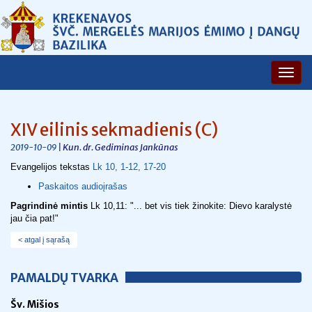
XIV eilinis sekmadienis (C)
| Kun. dr. Gediminas Jankūnas
2019-10-09
Evangelijos tekstas
Lk 10, 1-12, 17-20
Paskaitos audioįrašas
Pagrindinė mintis
Lk 10,11: "...
bet vis tiek žinokite: Dievo karalystė
jau čia pat!"
< atgal į sąrašą
PAMALDŲ TVARKA
Šv. Mišios