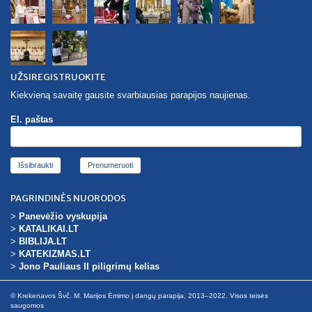
UŽSIREGISTRUOKITE
Kiekvieną savaitę gausite svarbiausias parapijos naujienas.
El. paštas
Išsibraukti
PAGRINDINĖS NUORODOS
>
Panevėžio vyskupija
>
KATALIKAI.LT
>
BIBLIJA.LT
>
KATEKIZMAS.LT
>
Jono Pauliaus II piligrimų kelias
© Krekenavos Švč. M. Marijos Ėmimo į dangų parapija, 2013–2022. Visos teisės
saugomos