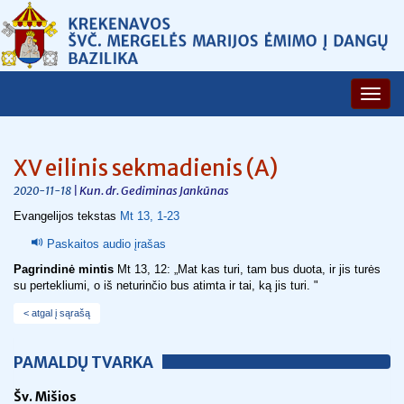
XV eilinis sekmadienis (A)
| Kun. dr. Gediminas Jankūnas
2020-11-18
Evangelijos tekstas
Mt 13, 1-23
Paskaitos audio įrašas
Pagrindinė mintis
Mt 13, 12: „
Mat kas turi, tam bus duota, ir jis turės
su pertekliumi, o iš neturinčio bus atimta ir tai, ką jis turi.
"
< atgal į sąrašą
PAMALDŲ TVARKA
Šv. Mišios