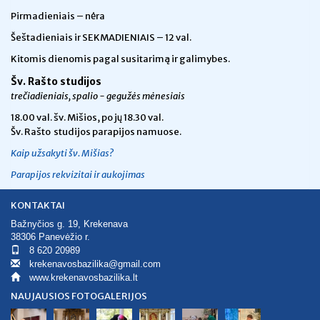
Pirmadieniais – nėra
Šeštadieniais ir SEKMADIENIAIS – 12 val.
Kitomis dienomis pagal susitarimą ir galimybes.
Šv. Rašto studijos
trečiadieniais, spalio - gegužės mėnesiais
18.00 val.
šv. Mišios, po jų 18.30 val.
Šv. Rašto studijos parapijos namuose.
Kaip užsakyti šv. Mišias?
Parapijos rekvizitai ir aukojimas
KONTAKTAI
Bažnyčios g. 19, Krekenava
38306 Panevėžio r.
8 620 20989
krekenavosbazilika@gmail.com
www.krekenavosbazilika.lt
NAUJAUSIOS FOTOGALERIJOS