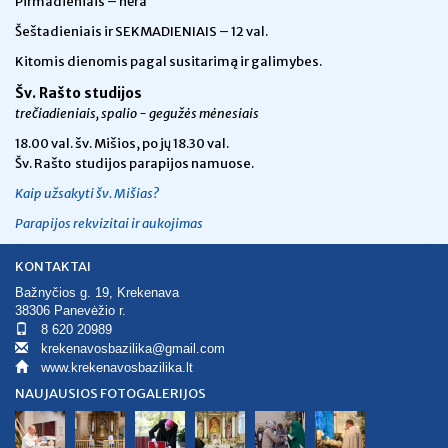
Pirmadieniais – nėra
Šeštadieniais ir SEKMADIENIAIS – 12 val.
Kitomis dienomis pagal susitarimą ir galimybes.
Šv. Rašto studijos
trečiadieniais, spalio - gegužės mėnesiais
18.00 val.
šv. Mišios, po jų 18.30 val.
Šv. Rašto studijos parapijos namuose.
Kaip užsakyti šv. Mišias?
Parapijos rekvizitai ir aukojimas
KONTAKTAI
Bažnyčios g. 19, Krekenava
38306 Panevėžio r.
8 620 20989
krekenavosbazilika@gmail.com
www.krekenavosbazilika.lt
NAUJAUSIOS FOTOGALERIJOS