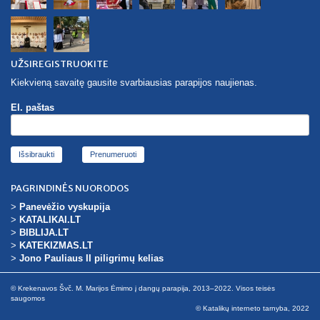
UŽSIREGISTRUOKITE
Kiekvieną savaitę gausite svarbiausias parapijos naujienas.
El. paštas
Išsibraukti
PAGRINDINĖS NUORODOS
>
Panevėžio vyskupija
>
KATALIKAI.LT
>
BIBLIJA.LT
>
KATEKIZMAS.LT
>
Jono Pauliaus II piligrimų kelias
© Krekenavos Švč. M. Marijos Ėmimo į dangų parapija, 2013–2022. Visos teisės
saugomos
© Katalikų interneto tarnyba, 2022