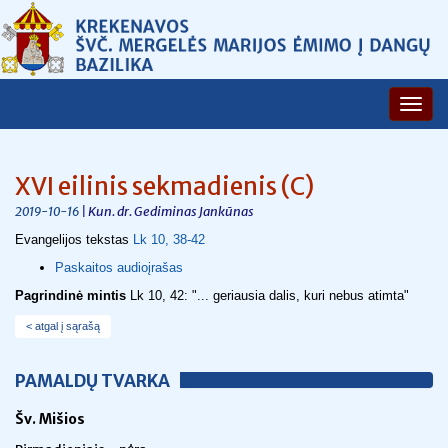
XVI eilinis sekmadienis (C)
| Kun. dr. Gediminas Jankūnas
2019-10-16
Evangelijos tekstas
Lk 10, 38-42
Paskaitos audioįrašas
Pagrindinė mintis
Lk 10, 42
:
"... geriausia dalis, kuri nebus atimta"
< atgal į sąrašą
PAMALDŲ TVARKA
Šv. Mišios