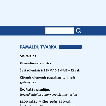
PAMALDŲ TVARKA
Šv. Mišios
Pirmadieniais – nėra
Šeštadieniais ir SEKMADIENIAIS – 12 val.
Kitomis dienomis pagal susitarimą ir
galimybes.
Šv. Rašto studijos
trečiadieniais, spalio - gegužės mėnesiais
18.00 val.
šv. Mišios, po jų 18.30 val.