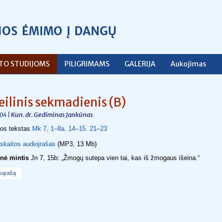
ŠTO STUDIJOMS
PILIGRIMAMS
GALERIJA
Aukojimas
 eilinis sekmadienis (B)
| Kun. dr. Gediminas Jankūnas
04
jos tekstas
Mk 7, 1–8a. 14–15. 21–23
skaitos audioįrašas
(MP3, 13 Mb)
inė mintis
Jn 7, 15b: „Žmogų sutepa vien tai, kas iš žmogaus išeina.“
 sąrašą