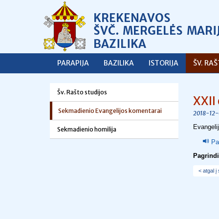
PARAPIJA
BAZILIKA
ISTORIJA
ŠV. RA
Šv. Rašto studijos
XXII
Sekmadienio Evangelijos komentarai
2018-12-
Evangeli
Sekmadienio homilija
Pa
Pagrind
< atgal į