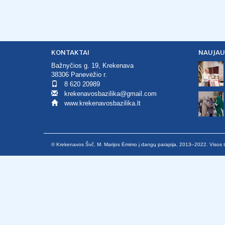
KONTAKTAI
NAUJAU
Bažnyčios g. 19, Krekenava
38306 Panevėžio r.
8 620 20989
krekenavosbazilika@gmail.com
www.krekenavosbazilika.lt
© Krekenavos Švč. M. Marijos Ėmimo į dangų parapija, 2013–2022. Visos