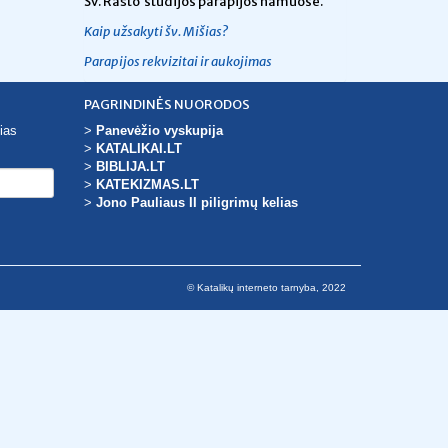
Šv. Rašto studijos parapijos namuose.
Kaip užsakyti šv. Mišias?
Parapijos rekvizitai ir aukojimas
PAGRINDINĖS NUORODOS
ias
>
Panevėžio vyskupija
>
KATALIKAI.LT
>
BIBLIJA.LT
>
KATEKIZMAS.LT
>
Jono Pauliaus II piligrimų kelias
© Katalikų interneto tarnyba, 2022