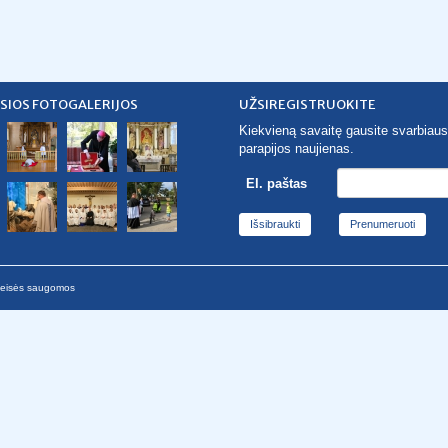
SIOS FOTOGALERIJOS
UŽSIREGISTRUOKITE
Kiekvieną savaitę gausite svarbiaus
parapijos naujienas.
El. paštas
Išsibraukti
 teisės saugomos