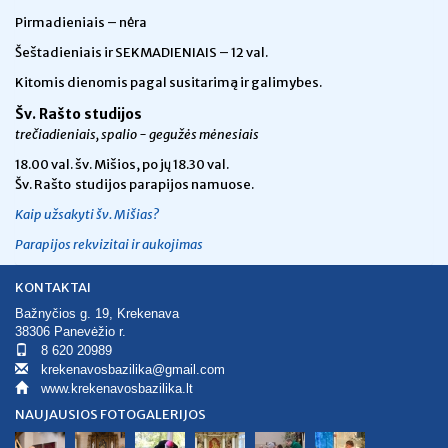
Pirmadieniais – nėra
Šeštadieniais ir SEKMADIENIAIS – 12 val.
Kitomis dienomis pagal susitarimą ir galimybes.
Šv. Rašto studijos
trečiadieniais, spalio - gegužės mėnesiais
18.00 val.
šv. Mišios, po jų 18.30 val.
Šv. Rašto studijos parapijos namuose.
Kaip užsakyti šv. Mišias?
Parapijos rekvizitai ir aukojimas
KONTAKTAI
Bažnyčios g. 19, Krekenava
38306 Panevėžio r.
8 620 20989
krekenavosbazilika@gmail.com
www.krekenavosbazilika.lt
NAUJAUSIOS FOTOGALERIJOS