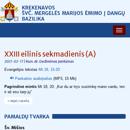
XXIII eilinis sekmadienis (A)
| Kun. dr. Gediminas Jankūnas
2021-02-17
Evangelijos tekstas
Mt 18, 15-20
Paskaitos audioįrašas
(MP3, 15 Mb)
Pagrindinė mintis
Mt 18, 20:
„
Kur du ar trys susirinkę mano vardu, ten
ir aš esu tarp jų
"
< atgal į sąrašą
PAMALDŲ TVARKA
Šv. Mišios