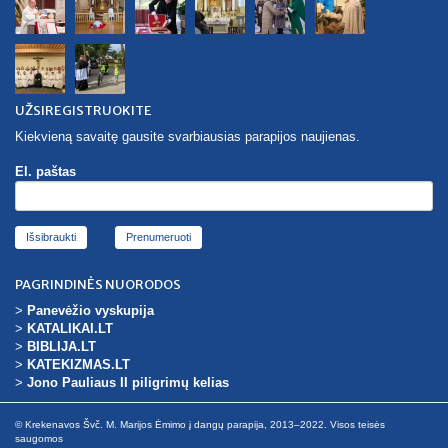
UŽSIREGISTRUOKITE
Kiekvieną savaitę gausite svarbiausias parapijos naujienas.
El. paštas
Išsibraukti
PAGRINDINĖS NUORODOS
>
Panevėžio vyskupija
>
KATALIKAI.LT
>
BIBLIJA.LT
>
KATEKIZMAS.LT
>
Jono Pauliaus II piligrimų kelias
© Krekenavos Švč. M. Marijos Ėmimo į dangų parapija, 2013–2022. Visos teisės
saugomos