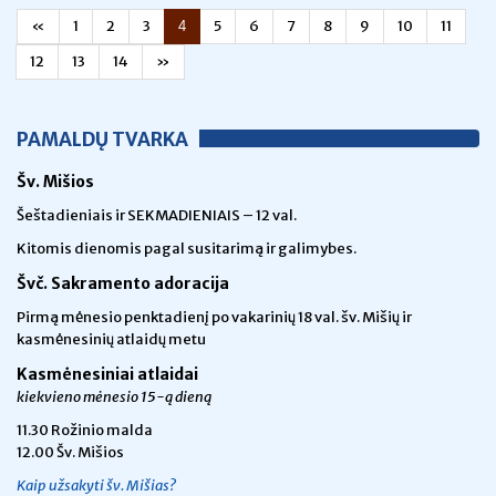
«
1
2
3
5
6
7
8
9
10
11
4
12
13
14
»
PAMALDŲ TVARKA
Šv. Mišios
Šeštadieniais ir SEKMADIENIAIS – 12 val.
Kitomis dienomis pagal susitarimą ir galimybes.
Švč. Sakramento adoracija
Pirmą mėnesio penktadienį po vakarinių 18 val. šv. Mišių ir
kasmėnesinių atlaidų metu
Kasmėnesiniai atlaidai
kiekvieno mėnesio 15-ą dieną
11.30 Rožinio malda
12.00 Šv. Mišios
Kaip užsakyti šv. Mišias?