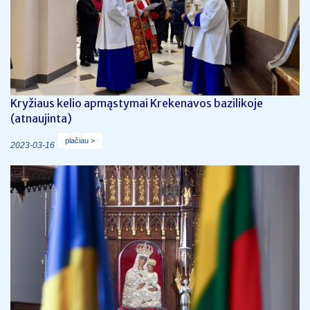
Kryžiaus kelio apmąstymai Krekenavos bazilikoje
(atnaujinta)
plačiau >
2023-03-16