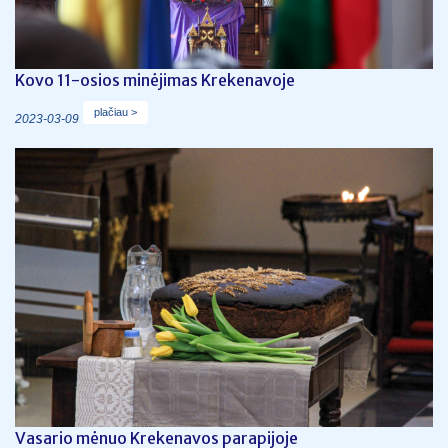
Kovo 11-osios minėjimas Krekenavoje
plačiau >
2023-03-09
Vasario mėnuo Krekenavos parapijoje