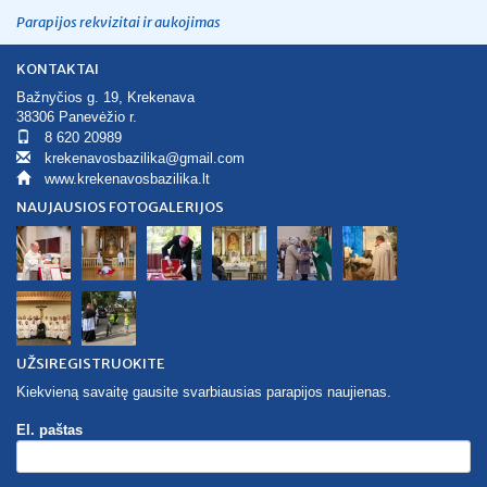
Parapijos rekvizitai ir aukojimas
KONTAKTAI
Bažnyčios g. 19, Krekenava
38306 Panevėžio r.
8 620 20989
krekenavosbazilika@gmail.com
www.krekenavosbazilika.lt
NAUJAUSIOS FOTOGALERIJOS
UŽSIREGISTRUOKITE
Kiekvieną savaitę gausite svarbiausias parapijos naujienas.
El. paštas