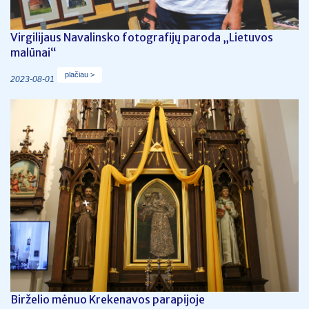
Virgilijaus Navalinsko fotografijų paroda „Lietuvos
malūnai“
plačiau >
2023-08-01
Birželio mėnuo Krekenavos parapijoje