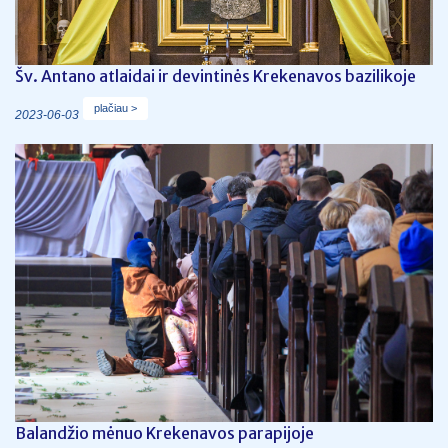
Šv. Antano atlaidai ir devintinės Krekenavos bazilikoje
plačiau >
2023-06-03
Balandžio mėnuo Krekenavos parapijoje