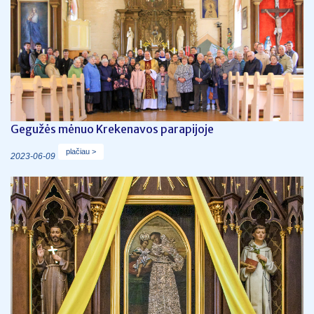
Gegužės mėnuo Krekenavos parapijoje
plačiau >
2023-06-09